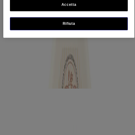
Benzoate, Parfum.
Accetta
MODO DI UTILIZZO
Rifiuta
Applicare sul corpo del bambino massaggiando con le mani o
con una spugnetta oppure aggiungere all’acqua del bagnetto.
Insaponare e risciacquare abbondantemente.
PRODOTTI COMPLEMENTARI
®
Ti consigliamo questi ottimi prodotti AVEENO
per completare la
tua routine quotidiana per la cura del corpo.
®
AVEENO
BABY DAILY CARE CREMA
IDRATANTE
AVEENO® Baby daily care crema idratante La formula nutriente,
non grassa ad...
®
AVEENO
BABY DAILY CARE BAGNETTO