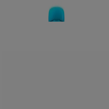
CORPO E CAPELLI
AVEENO® Baby daily care bagnetto corpo e capelli deterge
delicatamente e nutre...
®
AVEENO
BABY DAILY CARE CREMA
BARRIERA
AVEENO® Baby daily care crema barriera baby aiuta a lenire la
pelle...
®
AVEENO
BABY DAILY CARE SALVIETTINE
AVEENO® Baby daily care salviettine baby per una detersione
delicata ma efficace.Queste...
L'azienda
CONTATTI