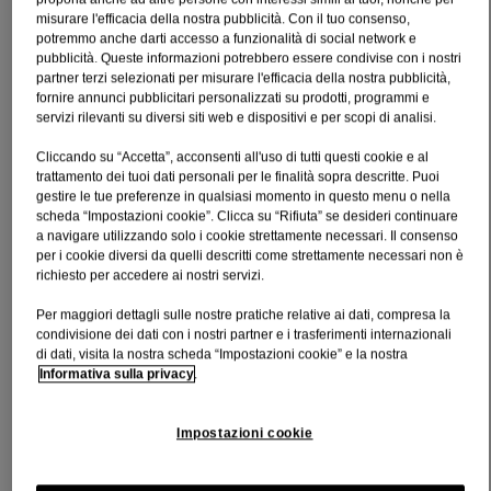
proprietà protettive, idratanti e lenitive.
misurare l'efficacia della nostra pubblicità. Con il tuo consenso,
potremmo anche darti accesso a funzionalità di social network e
Per pelle sensibile
pubblicità. Queste informazioni potrebbero essere condivise con i nostri
partner terzi selezionati per misurare l'efficacia della nostra pubblicità,
Avena colloidale prebiotica + aloe e camomilla
fornire annunci pubblicitari personalizzati su prodotti, programmi e
servizi rilevanti su diversi siti web e dispositivi e per scopi di analisi.
Deterge delicatamente e dona una sensazione di idratazione
Formula ad elevata tollerabilità, senza lacrime
Cliccando su “Accetta”, acconsenti all'uso di tutti questi cookie e al
trattamento dei tuoi dati personali per le finalità sopra descritte. Puoi
Con profumo delicato
gestire le tue preferenze in qualsiasi momento in questo menu o nella
scheda “Impostazioni cookie”. Clicca su “Rifiuta” se desideri continuare
a navigare utilizzando solo i cookie strettamente necessari. Il consenso
INGREDIENTI
per i cookie diversi da quelli descritti come strettamente necessari non è
richiesto per accedere ai nostri servizi.
[PR-0001389], Aqua, Glycerin, Cocamidopropyl Betaine,
Sodium Lauroamphoacetate, Coco-Glucoside,
Per maggiori dettagli sulle nostre pratiche relative ai dati, compresa la
Hydroxypropyl Starch Phosphate, Sodium Chloride, Avena
condivisione dei dati con i nostri partner e i trasferimenti internazionali
Sativa (Oat) Kernel Flour, Olea Europaea Leaf Extract,
di dati, visita la nostra scheda “Impostazioni cookie” e la nostra
Chamomilla Recutita Extract, Aloe Barbadensis Leaf Juice,
Informativa sulla privacy
.
Helianthus Annuus Seed Oil, Sarcosine, Potassium Aspartate,
Magnesium Aspartate, Polyquaternium-7, Sodium Cocoyl
AminoAcids, Propylene Glycol, Polysorbate 20,
Impostazioni cookie
Acrylates/C10-30 Alkyl Acrylate Crosspolymer, Citric Acid,
Sodium Hydroxide, Sodium Glycolate, Tocopheryl Acetate,
Tocopherol, Potassium Sorbate, Sodium Sulfite, Sodium