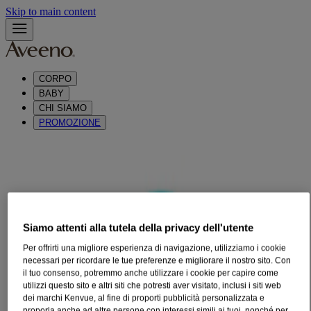
Skip to main content
CORPO
BABY
CHI SIAMO
PROMOZIONE
®
AVEENO
BABY DAILY CARE BAGNO
E DOCCIASCHIUMA DELICATO
®
AVEENO
Baby daily care bagno e docciaschiuma
Siamo attenti alla tutela della privacy dell'utente
delicato deterge delicatamente, lasciando la pelle delicata e sensibile
dei bambini morbida e piacevolmente idratata.
Per offrirti una migliore esperienza di navigazione, utilizziamo i cookie
necessari per ricordare le tue preferenze e migliorare il nostro sito. Con
Questa formula delicata è ideata per preservare la barriera protettiva
il tuo consenso, potremmo anche utilizzare i cookie per capire come
e il microbioma della pelle dei bambini.
utilizzi questo sito e altri siti che potresti aver visitato, inclusi i siti web
dei marchi Kenvue, al fine di proporti pubblicità personalizzata e
Selezioniamo accuratamente avena di alta qualità preservando le sue
proporla anche ad altre persone con interessi simili ai tuoi, nonché per