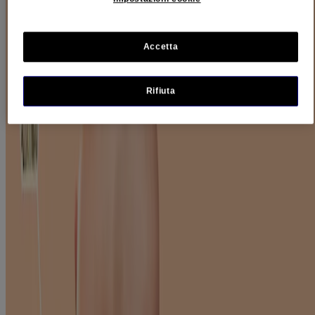
delicati e idratazione con ingredienti formulati per nutrire e calmare.
®
L'avena colloidale utilizzata da
AVEENO
aiuta a sigillare
l'umidità della pelle, alleviando i sintomi della pelle sensibile e
Accetta
ristabilendone il naturale equilibrio.
Ecco alcuni consigli:
Rifiuta
detergi in profondità, ma con delicatezza;
usa acqua tiepida, mai bollente;
usa saponi e detergenti delicati che non secchino o irritino la
pelle, compromettendone la naturale barriera di idratazione;
asciuga la pelle con delicatezza, senza strofinarla;
evita scrub e salviette;
idrata, lenisci e proteggi;
applica le creme idratanti per viso e corpo sulla pelle umida,
subito dopo il bagno o la doccia;
se prescritti dal tuo medico, applica prima i preparati specifici
e poi la crema idratante con generosità. Per alcuni farmaci,