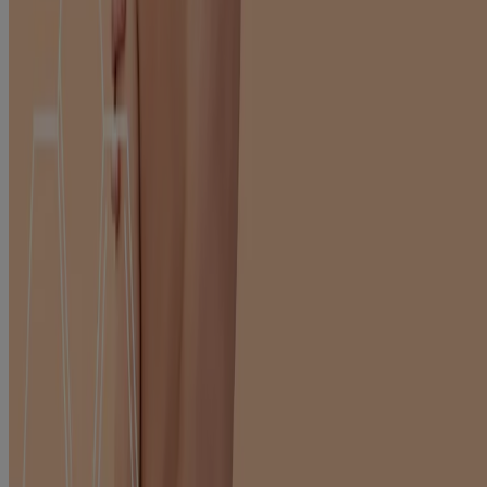
Evita le cause scatenanti
Per quanto possibile, evita le cause scatenanti più comuni come
saponi aggressivi, alcool, sostanze chimiche e fragranze. Controlla
l'etichetta dei tuoi prodotti di bellezza.
Usa un umidificatore
Se il clima non è umido, usa un umidificatore per promuovere
l'idratazione della pelle.
Gestisci lo stress e stabilisci una sana routine notturna
Lo stress e il sonno sono fattori importanti del tuo stile di vita che
possono influenzare la salute della pelle.
E se non fosse solo pelle sensibile?
Alcune malattie provocano gli stessi sintomi della pelle sensibile.
Acne rosacea, eczema e dermatite allergica da contatto sono spesso
scambiate per pelle sensibile. Rivolgiti al dermatologo per stabilire le
cause del tuo problema e creare un piano di cura per ritrovare una
pelle sana.
Misery L, Sibaud V, Merial-Kieny C, Taieb C, Int J Dermatol. Sensitive
skin in the American population: prevalence, clinical data, and role of