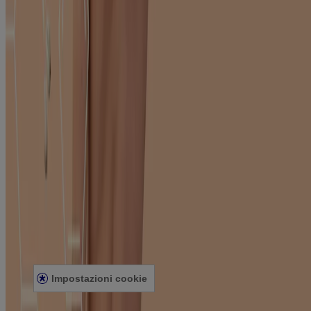
the dermatologist; 2011 Aug;50(8):961-7.
L'azienda
CONTATTI
Scopri di più
CORPO
BABY
CHI SIAMO
Legale
PRIVACY POLICY
NOTA LEGALI
COOKIE POLICY
Impostazioni cookie
©