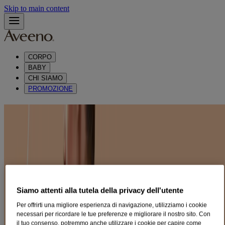
Skip to main content
CORPO
BABY
CHI SIAMO
PROMOZIONE
HAI LA PELLE SENSIBILE?
Circa metà delle persone afferma di avere la pelle sensibile, con
sensazione di pelle che tira, secchezza, prurito, bruciore e rossori. La
sensibilità della pelle è causata dall'irritazione delle terminazioni
nervose del suo strato superiore. Spesso è il risultato di una barriera
protettiva danneggiata, che consente alle sostanze irritanti e agli
allergeni di penetrare nella pelle provocando infiammazione1.
Siamo attenti alla tutela della privacy dell'utente
Mentre alcune persone sono geneticamente predisposte alla pelle
sensibile, per molti altri la causa è l'ambiente e lo stile di vita.
Per offrirti una migliore esperienza di navigazione, utilizziamo i cookie
necessari per ricordare le tue preferenze e migliorare il nostro sito. Con
A sua pele é sensível?
il tuo consenso, potremmo anche utilizzare i cookie per capire come