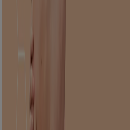
potresti dover aspettare 15-20 minuti prima di applicare
l'idratante, quindi segui sempre le indicazioni del medico;
usa cappelli, indumenti e una crema solare ad ampio spettro.
Anche eventuali modifiche al tuo stile di vita potrebbero esserti
d'aiuto.
Purifica
Liberati da sostanze irritanti chimiche e ambientali contenute nei
prodotti di cura personale quotidiana, nei detergenti per la casa e per
gli indumenti, nei mobili, nelle vernici ecc.
Fai attenzione ai batteri
Significa sostituire lenzuola e federe più spesso e buttare via make-
up e cosmetici vecchi. Lava spesso i pennelli che usi per truccarti e
falli asciugare all'aria.
Testa i nuovi prodotti
Quando utilizzi prodotti nuovi, testali sempre sul polso, sul braccio o
dietro l'orecchio prima di utilizzarli sul viso o su aree più ampie del
corpo.