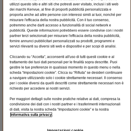
utilizzi questo sito e altri siti che potresti aver visitato, inclusi i siti web
dei marchi Kenvue, al fine di proporti pubblicità personalizzata e
Tra le cause della pelle sensibile vi sono:
proporla anche ad altre persone con interessi simili ai tuoi, nonché per
misurare l'efficacia della nostra pubblicità. Con il tuo consenso,
Inquinamento
potremmo anche darti accesso a funzionalità di social network e
pubblicità. Queste informazioni potrebbero essere condivise con i nostri
Stress
partner terzi selezionati per misurare l'efficacia della nostra pubblicità,
Cambiamenti ormonali
fornire annunci pubblicitari personalizzati su prodotti, programmi e
servizi rilevanti su diversi siti web e dispositivi e per scopi di analisi.
Sbalzi di temperatura
Cliccando su “Accetta”, acconsenti all'uso di tutti questi cookie e al
Fumo
trattamento dei tuoi dati personali per le finalità sopra descritte. Puoi
gestire le tue preferenze in qualsiasi momento in questo menu o nella
Alcol
scheda “Impostazioni cookie”. Clicca su “Rifiuta” se desideri continuare
a navigare utilizzando solo i cookie strettamente necessari. Il consenso
Alimentazione
per i cookie diversi da quelli descritti come strettamente necessari non è
richiesto per accedere ai nostri servizi.
Routine cosmetiche e/o mediche
Per maggiori dettagli sulle nostre pratiche relative ai dati, compresa la
Cosmetici e saponi
condivisione dei dati con i nostri partner e i trasferimenti internazionali
di dati, visita la nostra scheda “Impostazioni cookie” e la nostra
Fragranze e coloranti chimici e/o sintetici
Informativa sulla privacy
.
La cura della pelle sensibile
La pelle sensibile ha bisogno di una cura quotidiana con detergenti
Impostazioni cookie