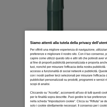
Senza sapone.
Adatto per pelle sensibile.
​
*
in vitro test
ADATTO PER
Pelli da normali a secche
Siamo attenti alla tutela della privacy dell'uten
Adatto alle pelli sensibili
Per offrirti una migliore esperienza di navigazione, utilizzi
preferenze e migliorare il nostro sito. Con il tuo consenso,
INGREDIENTI
capire come utilizzi questo sito e altri siti che potresti aver 
al fine di proporti pubblicità personalizzata e proporla anche
[PR-018015], Aqua, Glycerin, Cocamidopropyl Betaine,
tuoi, nonché per misurare l'efficacia della nostra pubblicit
Sodium Laureth Sulfate, Sodium Hydrolyzed Potato Starch
accesso a funzionalità di social network e pubblicità. Ques
Dodecenylsuccinate, Avena Sativa Kernel (Oat) Flour, Yogurt
con i nostri partner terzi selezionati per misurare l'efficacia
Powder, Guar Hydroxypropyltrimonium Chloride,
pubblicitari personalizzati su prodotti, programmi e servizi ri
Polyquaternium-10, Acrylates/C10-30 Alkyl Acrylate
scopi di analisi.
Crosspolymer, Sodium Chloride, Glycol Distearate, Disodium
Tetrapropenyl Succinate, Laureth-4, Tetrasodium Glutamate
Cliccando su “Accetta”, acconsenti all'uso di tutti questi coo
Diacetate, Citric Acid, Lactic acid, Sodium Hydroxide,
per le finalità sopra descritte. Puoi gestire le tue prefere
Sodium Benzoate, Parfum, Benzyl Alcohol, Benzyl Salicylate
nella scheda “Impostazioni cookie”. Clicca su “Rifiuta” se d
solo i cookie strettamente necessari. Il consenso per i cooki