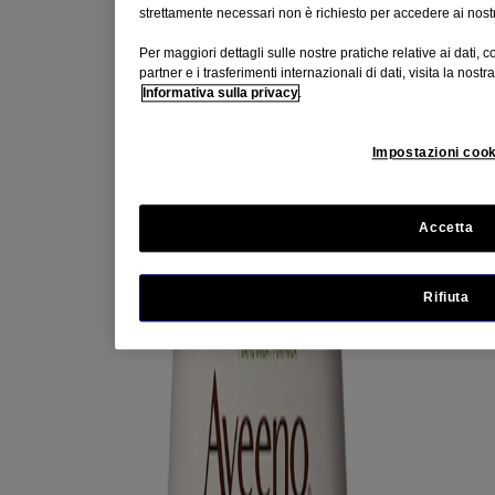
strettamente necessari non è richiesto per accedere ai nostri
MODO DI UTILIZZO
Per maggiori dettagli sulle nostre pratiche relative ai dati, 
Per risultati ottimali, massaggiare sulla pelle inumidita e
partner e i trasferimenti internazionali di dati, visita la nos
risciacquare.
Informativa sulla privacy
.
Completa la tua routine per la cura del corpo con
AVEENO®
Daily Moisturising Crema Idratante allo Yogurt
per un'azione
Impostazioni cook
idratante e un'esperienza coinvolgente per i sensi.
Accetta
Rifiuta