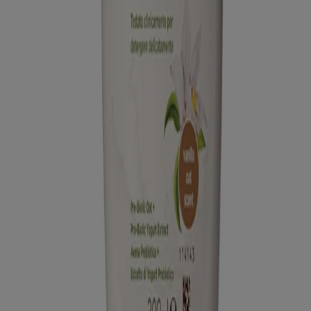
PRODOTTI COMPLEMENTARI
®
Ti consigliamo questi ottimi prodotti AVEENO
per completare la
tua routine quotidiana per la cura del corpo.
L'azienda
CONTATTI
Scopri di più
CORPO
BABY
CHI SIAMO
Legale
PRIVACY POLICY