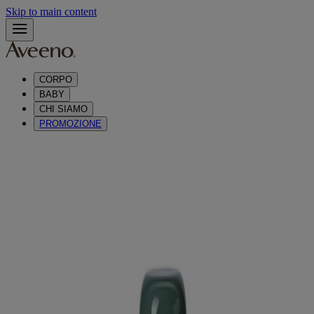
Skip to main content
CORPO
BABY
CHI SIAMO
PROMOZIONE
®
AVEENO
DAILY MOISTURISING
BAGNO DOCCIA ALLO YOGURT, AL
PROFUMO DI VANIGLIA E AVENA
®
AVEENO
Bagno Doccia allo Yogurt con Avena e Yogurt Greco
deterge delicatamente la pelle regalando una sensazione piacevole
con un delizioso profumo di Vaniglia.
La sua ricca formula con avena prebiotica preserva l’equilibrio
naturale della pelle donandole un aspetto sano.