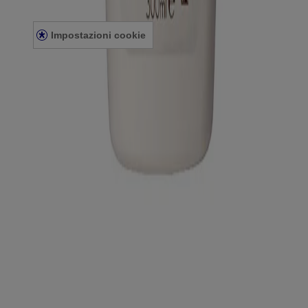
NOTA LEGALI
COOKIE POLICY
Impostazioni cookie
©
Kenvue Italia S.p.A 2025.
Questo sito è pubblicato da Kenvue Italia S.p.A, unico responsabile
dei contenuti, ed è destinato ai visitatori residenti in Italia.
Ultimo aggiornamento del sito: 07/07/2025.